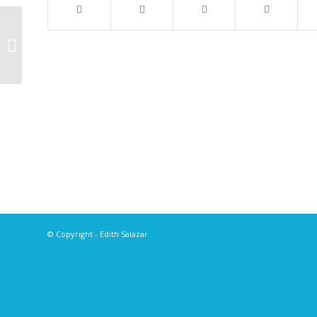
EDITH VUELVE AL TEATRO ARLEQUÍN
CON MENOPAUSE EL MUSICAL DE
BROADWAY TODOS...
© Copyright - Edith Salazar